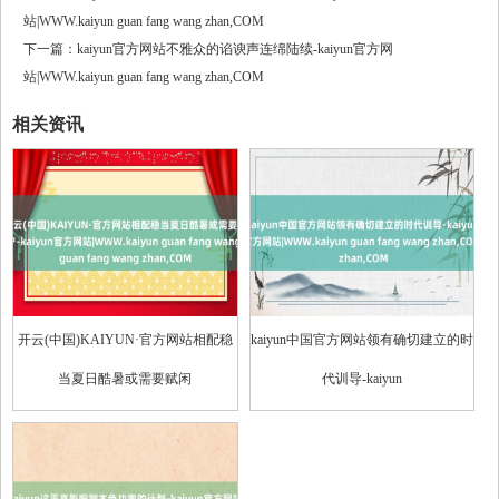
站|WWW.kaiyun guan fang wang zhan,COM
下一篇：
kaiyun官方网站不雅众的谄谀声连绵陆续-kaiyun官方网
站|WWW.kaiyun guan fang wang zhan,COM
相关资讯
开云(中国)KAIYUN·官方网站相配稳
kaiyun中国官方网站领有确切建立的时
当夏日酷暑或需要赋闲
代训导-kaiyun