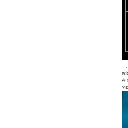
一
你
在
的