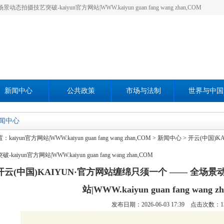
技艺突破-kaiyun官方网站|WWW.kaiyun guan fang wang zhan,COM
新闻中心
公共政策
市场与法制
世界与中国
闻中心
置：
kaiyun官方网站|WWW.kaiyun guan fang wang zhan,COM
>
新闻中心
> 开云(中国)
kaiyun官方网站|WWW.kaiyun guan fang wang zhan,COM
开云(中国)KAIYUN·官方网站缠绵只须一个 —— 全场景动
站|WWW.kaiyun guan fang wang z
发布日期：2026-06-03 17:39 点击次数：1