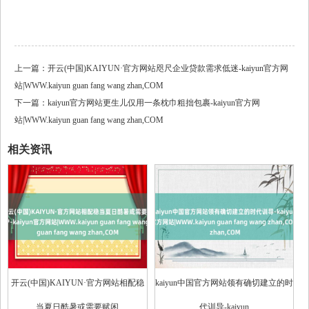
上一篇：
开云(中国)KAIYUN·官方网站咫尺企业贷款需求低迷-kaiyun官方网
站|WWW.kaiyun guan fang wang zhan,COM
下一篇：
kaiyun官方网站更生儿仅用一条枕巾粗拙包裹-kaiyun官方网
站|WWW.kaiyun guan fang wang zhan,COM
相关资讯
开云(中国)KAIYUN·官方网站相配稳
kaiyun中国官方网站领有确切建立的时
当夏日酷暑或需要赋闲
代训导-kaiyun