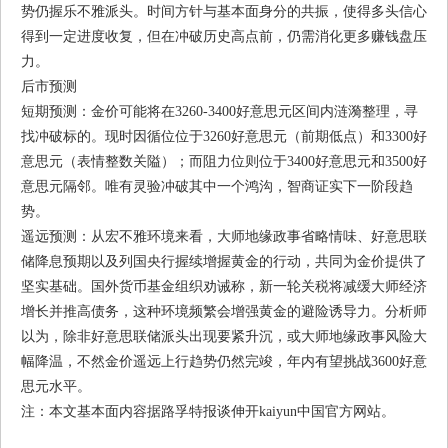
势仍握乐不雅派头。时间方针与基本面身分的共振，使得多头信心
得到一定进度收复，但在冲破历史高点前，仍需消化更多赚钱盘压
力。
后市预测
短期预测：金价可能将在3260-3400好意思元区间内涟漪整理，寻
找冲破标的。现时因循位位于3260好意思元（前期低点）和3300好
意思元（表情整数关隘）；而阻力位则位于3400好意思元和3500好
意思元隔邻。唯有灵验冲破其中一个鸿沟，智商证实下一阶段趋
势。
遥远预测：从宏不雅环境来看，大师地缘政事省略情味、好意思联
储降息预期以及列国央行握续增握黄金的行动，共同为金价提供了
坚实基础。国外货币基金组织劝诫称，新一轮关税将减缓大师经济
增长并推高债务，这种环境频繁会增强黄金的避险诱导力。分析师
以为，除非好意思联储派头出现要紧升沉，或大师地缘政事风险大
幅降温，不然金价遥远上行趋势仍然完竣，年内有望挑战3600好意
思元水平。
注：本文基本面内容据路孚特报谈伸开kaiyun中国官方网站。