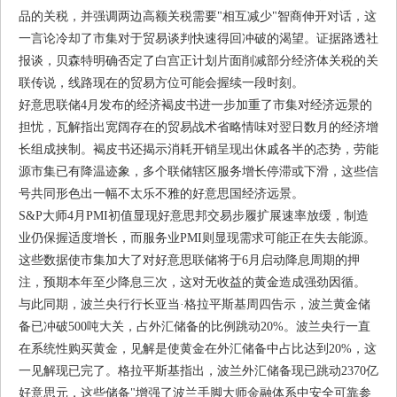
品的关税，并强调两边高额关税需要"相互减少"智商伸开对话，这
一言论冷却了市集对于贸易谈判快速得回冲破的渴望。证据路透社
报谈，贝森特明确否定了白宫正计划片面削减部分经济体关税的关
联传说，线路现在的贸易方位可能会握续一段时刻。
好意思联储4月发布的经济褐皮书进一步加重了市集对经济远景的
担忧，瓦解指出宽阔存在的贸易战术省略情味对翌日数月的经济增
长组成挟制。褐皮书还揭示消耗开销呈现出休戚各半的态势，劳能
源市集已有降温迹象，多个联储辖区服务增长停滞或下滑，这些信
号共同形色出一幅不太乐不雅的好意思国经济远景。
S&P大师4月PMI初值显现好意思邦交易步履扩展速率放缓，制造
业仍保握适度增长，而服务业PMI则显现需求可能正在失去能源。
这些数据使市集加大了对好意思联储将于6月启动降息周期的押
注，预期本年至少降息三次，这对无收益的黄金造成强劲因循。
与此同期，波兰央行行长亚当·格拉平斯基周四告示，波兰黄金储
备已冲破500吨大关，占外汇储备的比例跳动20%。波兰央行一直
在系统性购买黄金，见解是使黄金在外汇储备中占比达到20%，这
一见解现已完了。格拉平斯基指出，波兰外汇储备现已跳动2370亿
好意思元，这些储备"增强了波兰手脚大师金融体系中安全可靠参