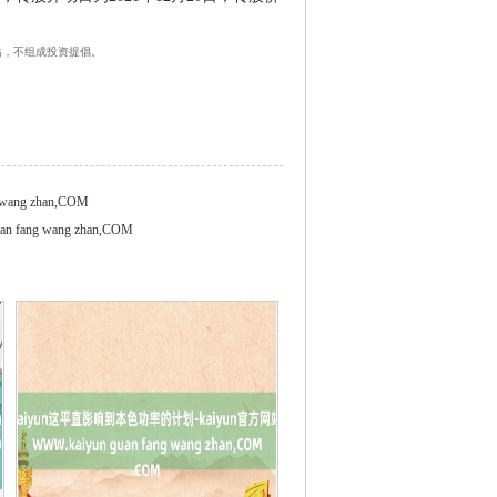
方网站，不组成投资提倡。
ng zhan,COM
ang wang zhan,COM