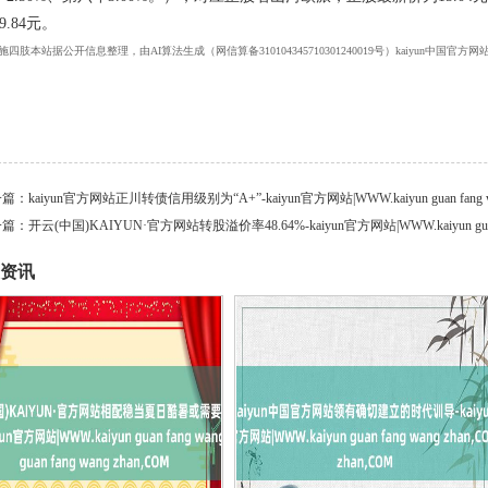
9.84元。
施四肢本站据公开信息整理，由AI算法生成（网信算备310104345710301240019号）kaiyun中国官
一篇：
kaiyun官方网站正川转债信用级别为“A+”-kaiyun官方网站|WWW.kaiyun guan fang wa
一篇：
开云(中国)KAIYUN·官方网站转股溢价率48.64%-kaiyun官方网站|WWW.kaiyun guan f
资讯